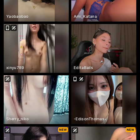
Yaobaobao
Ami_Katana
xinyu789
EditaBails
Sherry_niko
-EdisonThomas-