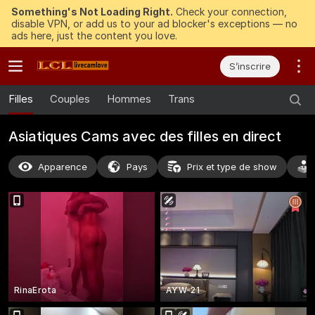
Something's Not Loading Right.
Check your connection,
disable VPN, or add us to your ad blocker's exceptions — no
ads here, just the content you love.
S’inscrire
Filles
Couples
Hommes
Trans
Asiatiques Cams avec des filles en direct
Apparence
Pays
Prix et type de show
RinaErota
AYW-21