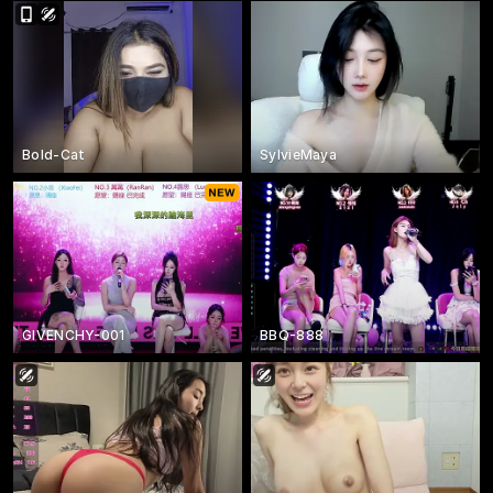
Bold-Cat
SylvieMaya
GIVENCHY-001
BBQ-888