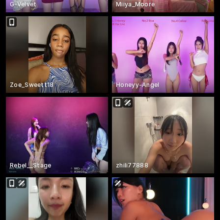
G-Velvet
Miiya_Moore
Zoe_Sweett18
Honeyy-Angel
Rebel__Stage
zhili77888