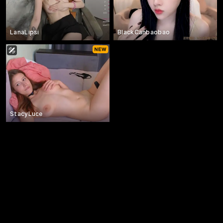
LanaLipsi
BlackCanbaobao
StacyLuce