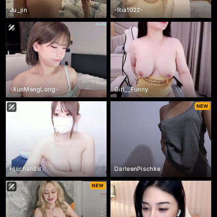
Ju_jin
-Ria1022-
-XunMengLong-
Girl__Funny
Hiiichan88
DarleenPischke