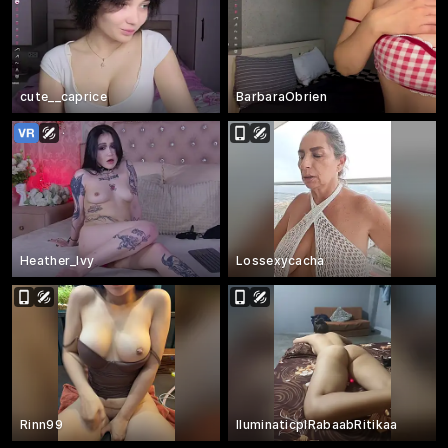
cute__caprice
BarbaraObrien
Heather_Ivy
Lossexycacha
Rinn99
IluminaticplRabaabRitikaa