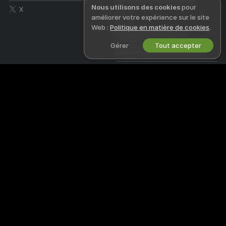
Nous utilisons des cookies
pour
X
améliorer votre expérience sur le site
CGU
Web :
Politique en matière de cookies
.
Politique de la loi DMCA
Gérer
Tout accepter
Politique relative aux cookies
Guide sur le contrôle parental
Aide contre l’esclavage
REJOIGNEZ-NOUS
AIDE
&
ASSISTANCE
Devenez modèle
Assistance et FAQ
Inscriptions Studio
Assistance facturation
Programme d'affiliation webcam
Bienvenue sur Livecamlovetr, une communauté en ligne gratuite où vous
pouvez venir voir nos sublimes Modèles amateurs effectuer en direct
des shows interactifs.
Livecamlovetr est 100 % gratuit et l’accès est instantané. Parcourez des