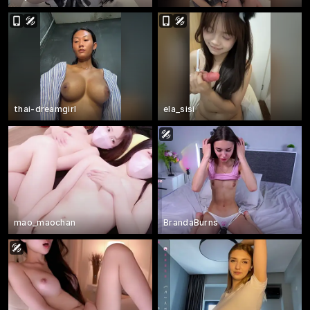
thai-dreamgirl
ela_sisi
mao_maochan
BrandaBurns