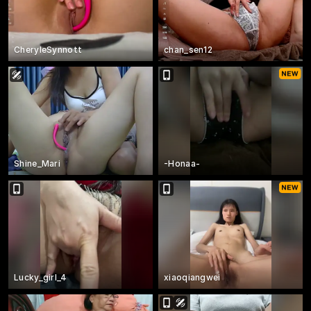
CheryleSynnott
chan_sen12
Shine_Mari
-Honaa-
Lucky_girl_4
xiaoqiangwei