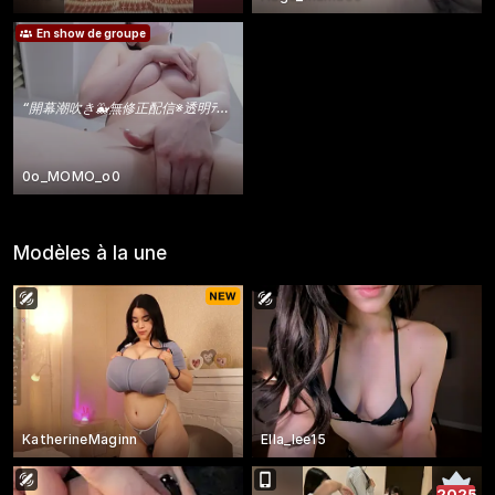
En show de groupe
“
開幕潮吹き🐳無修正配信※透明ﾃﾞｨﾙﾄﾞも使っていくから、恥ずかしいところも…🔞
0o_MOMO_o0
Modèles à la une
KatherineMaginn
Ella_lee15
2025