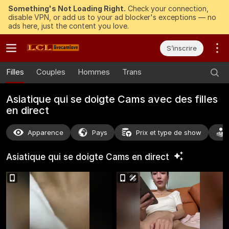
Something's Not Loading Right.
Check your connection,
disable VPN, or add us to your ad blocker's exceptions — no
ads here, just the content you love.
S’inscrire
Filles
Couples
Hommes
Trans
Asiatique qui se doigte Cams avec des filles
en direct
Apparence
Pays
Prix et type de show
Asiatique qui se doigte Cams en
direct