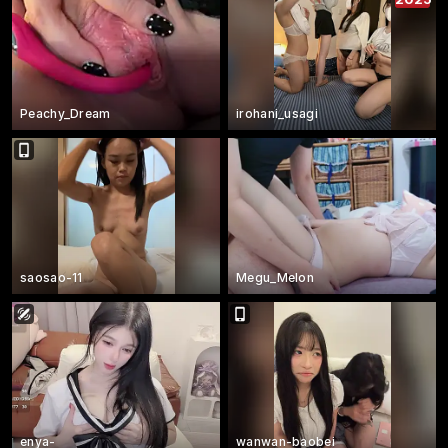
Peachy_Dream
irohani_usagi
saosao-11
Megu_Melon
enya-
wanwan-baobei