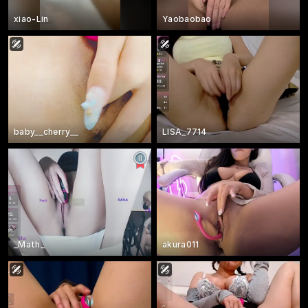
xiao-Lin
Yaobaobao
baby__cherry__
LISA_7714
_Math_
akura011