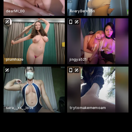
dearMi_00
AveryBerkson
plumhaze
jingya521
sara__xx__love
trytomakememoam