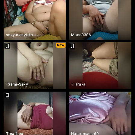
sexylovelytits
Mona8386
-Sami-Sexy
-Tara-a
Tina-beo
Huge_mama69